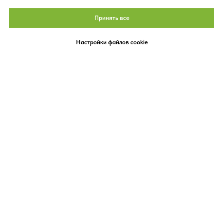
пн-пт: 9:00-21:00
сб-вс: 9:00-20:00
Принять все
Настройки файлов cookie
© 1993-2026
ПОЛИТИКА
КОНФИДЕНЦИАЛЬНОС
КАРТА САЙТА
ИМЕЮТСЯ ПРОТИВОПОКАЗАНИЯ. НЕОБХОДИМА
КОНСУЛЬТАЦИЯ СПЕЦИАЛИСТА