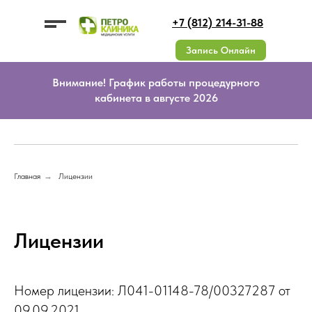
+7 (812) 214-31-88
Запись Онлайн
Внимание! График работы процедурного
кабинета в августе 2026
УСЛУГИ
УСЛУГИ
ЦЕНЫ
О КЛИНИКЕ
ДМС
ВРАЧИ
КОНТАКТЫ
АКЦИИ
Главная
→
Лицензии
Документы
ОТЗЫВЫ
Лицензии
Вакансии
Лицензии
Номер лицензии: Л041-01148-78/00327287 от
09.09.2021