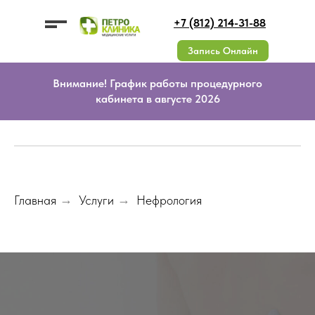
+7 (812) 214-31-88
Запись Онлайн
Внимание! График работы процедурного
кабинета в августе 2026
УСЛУГИ
УСЛУГИ
ЦЕНЫ
О КЛИНИКЕ
ДМС
ВРАЧИ
КОНТАКТЫ
АКЦИИ
Документы
ОТЗЫВЫ
Лицензии
Вакансии
Главная
→
Услуги
→
Нефрология